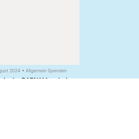
ugust 2024
•
Allgemein
Spenden
nde der DAFAK Mannheim
rlesen...
s
Nächste