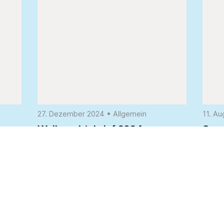
27. Dezember 2024
•
Allgemein
11. A
Weihnachtsbrief 2024
Spe
e.V
Weiterlesen...
Weite
Hier finden Sie un