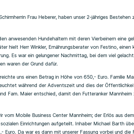
e Schirmherrin Frau Heberer, haben unser 2-jähriges Besteh
en anwesenden Hundehaltern mit deren Vierbeinern eine gel
r hielt Herr Winkler, Ernährungsberater von Festino, einen 
ng. Es war ein gelungener Nachmittag, bei dem viel gelacht
en waren der Grund dafür.
reichte uns einen Betrag in Höhe von 650,- Euro. Familie Mai
euchtet während der Adventszeit und dies der Öffentlichkei
nd Fam. Maier entschied, damit den Futteranker Mannheim z
ir vom Mobile Business Center Mannheim; der Erlös aus dem 
sozialen Einrichtungen aufgeteilt. Inhaber Michael Barth üb
- Euro. Da war es dann mit unserer Fassung vorbei und di