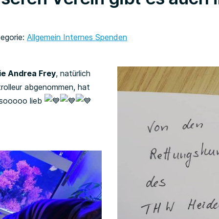
egorie:
Allgemein
Internes
Spenden
ie Andrea Frey
, natürlich
trolleur abgenommen, hat
d sooooo lieb