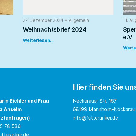
27. Dezember 2024
•
Allgemein
11. A
Weihnachtsbrief 2024
Spe
e.V
Weiterlesen...
Weite
Hier finden Sie un
arin Eichler und Frau
Neckarauer Str. 167
a Anselm
68199 Mannheim-Neckarau
rztanfragen)
info@futteranker.de
5 78 536
utteranker.de