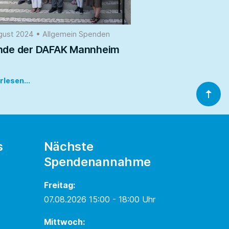
ugust 2024
•
Allgemein
Spenden
nde der DAFAK Mannheim
rlesen...
s
Nächste
Spendenannahme
Freitag:
07.08.2026 15:00 - 18:00 Uhr
Mittwoch: