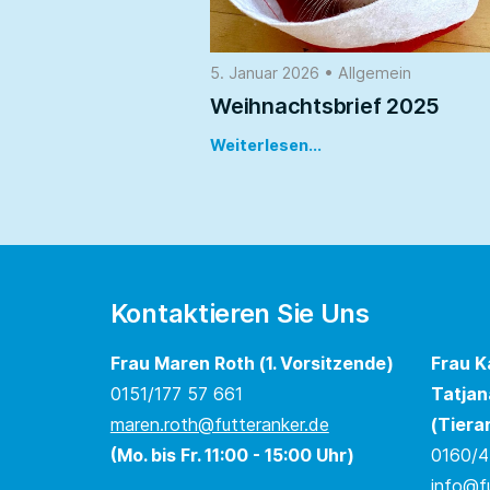
5. Januar 2026
•
Allgemein
Weihnachtsbrief 2025
Weiterlesen...
Kontaktieren Sie Uns
Frau Maren Roth (1. Vorsitzende)
Frau K
0151/177 57 661
Tatjan
maren.roth@futteranker.de
(Tiera
(Mo. bis Fr. 11:00 - 15:00 Uhr)
0160/4
info@f