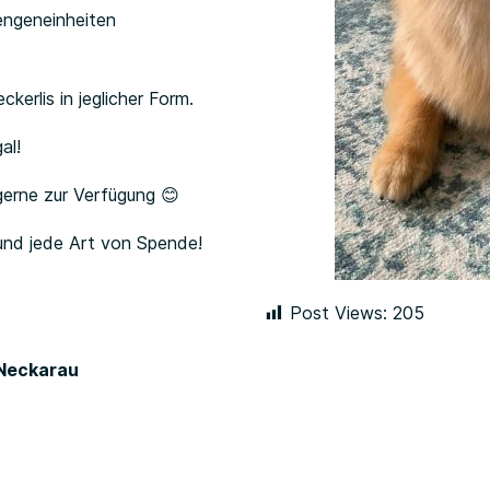
engeneinheiten
ckerlis in jeglicher Form.
al!
gerne zur Verfügung
😊
und jede Art von Spende!
Post Views:
205
-Neckarau