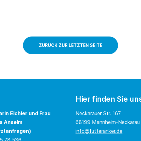
ZURÜCK ZUR LETZTEN SEITE
Hier finden Sie un
arin Eichler und Frau
Neckarauer Str. 167
a Anselm
68199 Mannheim-Neckarau
rztanfragen)
info@futteranker.de
5 78 536