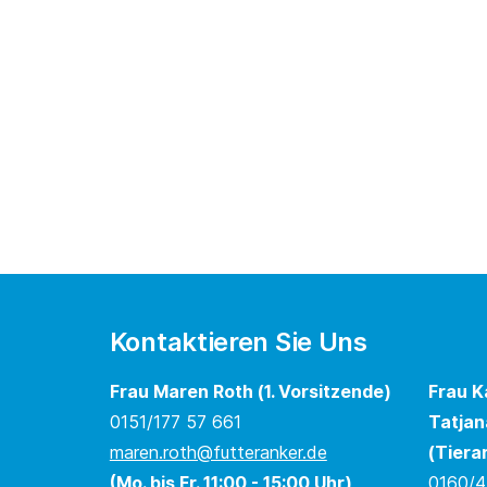
Kontaktieren Sie Uns
Frau Maren Roth (1. Vorsitzende)
Frau K
0151/177 57 661
Tatjan
maren.roth@futteranker.de
(Tiera
(Mo. bis Fr. 11:00 - 15:00 Uhr)
0160/4